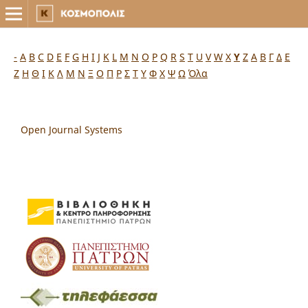
-
A
B
C
D
E
F
G
H
I
J
K
L
M
N
O
P
Q
R
S
T
U
V
W
X
Y
Z
Α
Β
Γ
Δ
Ε
Ζ
Η
Θ
Ι
Κ
Λ
Μ
Ν
Ξ
Ο
Π
Ρ
Σ
Τ
Υ
Φ
Χ
Ψ
Ω
Όλα
Open Journal Systems