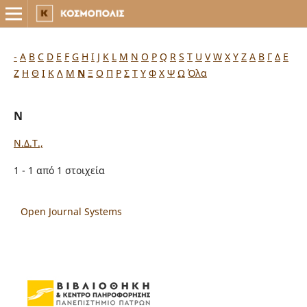
-
A
B
C
D
E
F
G
H
I
J
K
L
M
N
O
P
Q
R
S
T
U
V
W
X
Y
Z
Α
Β
Γ
Δ
Ε
Ζ
Η
Θ
Ι
Κ
Λ
Μ
Ν
Ξ
Ο
Π
Ρ
Σ
Τ
Υ
Φ
Χ
Ψ
Ω
Όλα
Ν
Ν.Δ.Τ.,
1 - 1 από 1 στοιχεία
Open Journal Systems