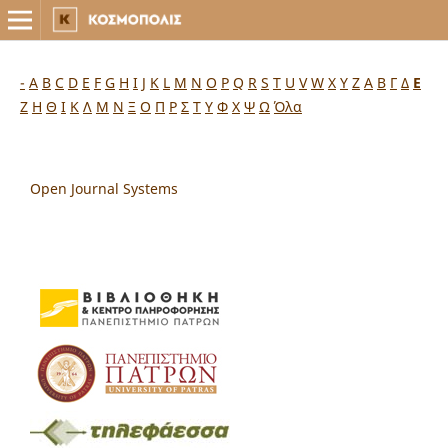
-
A
B
C
D
E
F
G
H
I
J
K
L
M
N
O
P
Q
R
S
T
U
V
W
X
Y
Z
Α
Β
Γ
Δ
Ε
Ζ
Η
Θ
Ι
Κ
Λ
Μ
Ν
Ξ
Ο
Π
Ρ
Σ
Τ
Υ
Φ
Χ
Ψ
Ω
Όλα
Open Journal Systems