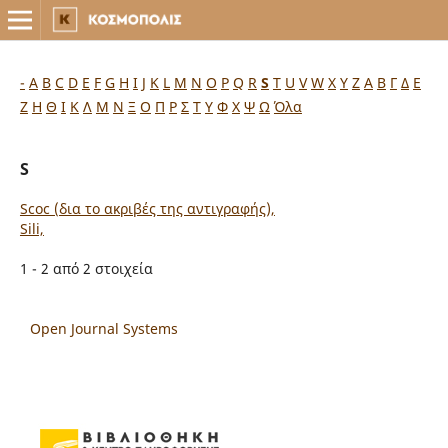
-
A
B
C
D
E
F
G
H
I
J
K
L
M
N
O
P
Q
R
S
T
U
V
W
X
Y
Z
Α
Β
Γ
Δ
Ε
Ζ
Η
Θ
Ι
Κ
Λ
Μ
Ν
Ξ
Ο
Π
Ρ
Σ
Τ
Υ
Φ
Χ
Ψ
Ω
Όλα
S
Scoc (δια το ακριβές της αντιγραφής),
Sili,
1 - 2 από 2 στοιχεία
Open Journal Systems