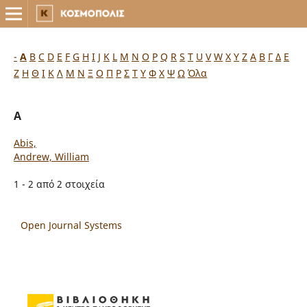
-
A
B
C
D
E
F
G
H
I
J
K
L
M
N
O
P
Q
R
S
T
U
V
W
X
Y
Z
Α
Β
Γ
Δ
Ε
Ζ
Η
Θ
Ι
Κ
Λ
Μ
Ν
Ξ
Ο
Π
Ρ
Σ
Τ
Υ
Φ
Χ
Ψ
Ω
Όλα
A
Abis,
Andrew, William
1 - 2 από 2 στοιχεία
Open Journal Systems