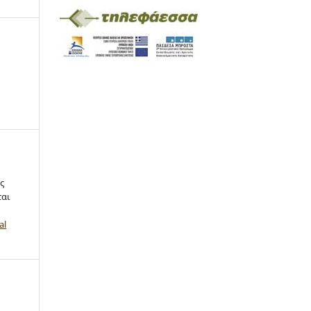
ς
ται
al