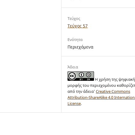
Τεύχος
Τεύχος 57
Ενότητα
Περιεχόμενα
Άδεια
Η χρήση της ψηφιακή
μορφής του περιεχομένου καθορίζε
από την άδεια’
Creative Commons
Attribution-ShareAlike 4.0 Internation
License
.