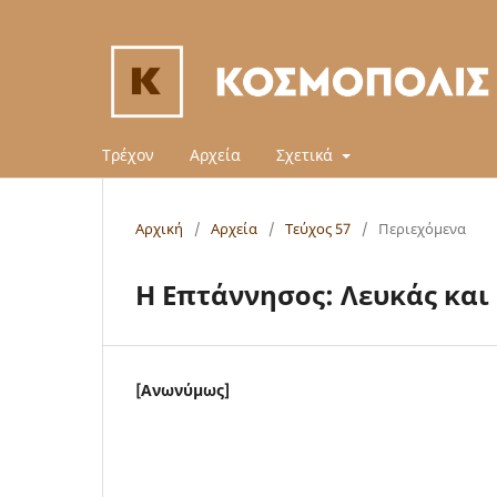
Τρέχον
Αρχεία
Σχετικά
Αρχική
/
Αρχεία
/
Τεύχος 57
/
Περιεχόμενα
Η Επτάννησος: Λευκάς και
[Ανωνύμως]