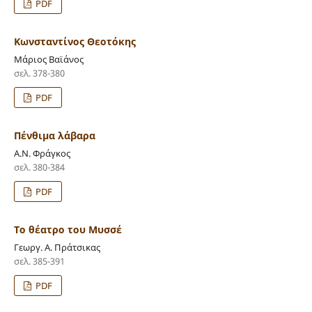
PDF
Κωνσταντίνος Θεοτόκης
Μάριος Βαϊάνος
σελ. 378-380
PDF
Πένθιμα λάβαρα
Α.Ν. Φράγκος
σελ. 380-384
PDF
Το θέατρο του Μυσσέ
Γεωργ. Α. Πράτσικας
σελ. 385-391
PDF