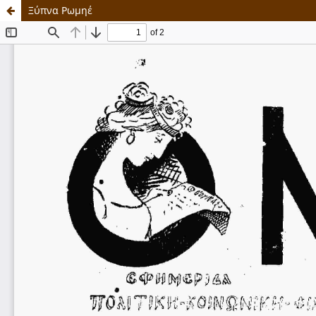
Ξύπνα Ρωμηέ