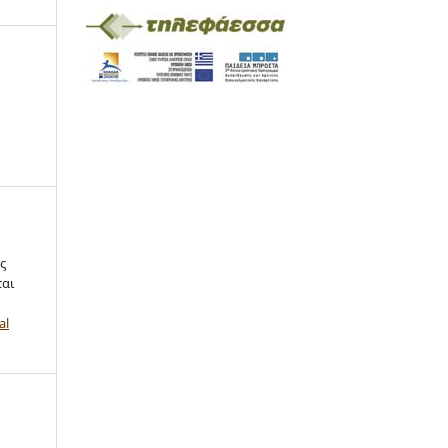
ς
ται
al