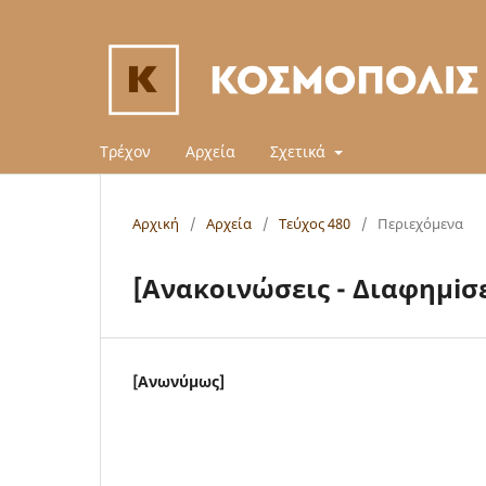
Τρέχον
Αρχεία
Σχετικά
Αρχική
/
Αρχεία
/
Τεύχος 480
/
Περιεχόμενα
[Ανακοινώσεις - Διαφημiσε
[Ανωνύμως]