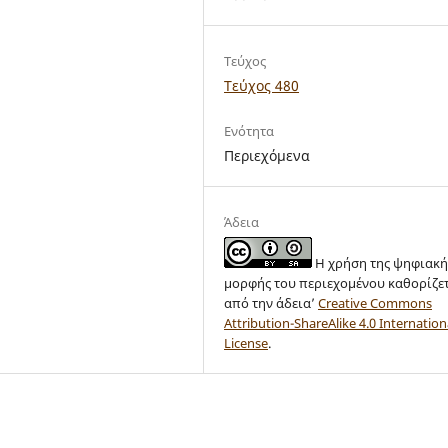
Τεύχος
Τεύχος 480
Ενότητα
Περιεχόμενα
Άδεια
Η χρήση της ψηφιακή
μορφής του περιεχομένου καθορίζε
από την άδεια’
Creative Commons
Attribution-ShareAlike 4.0 Internation
License
.