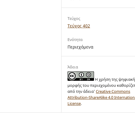
Τεύχος
Τεύχος 402
Ενότητα
Περιεχόμενα
Άδεια
Η χρήση της ψηφιακή
μορφής του περιεχομένου καθορίζε
από την άδεια’
Creative Commons
Attribution-ShareAlike 4.0 Internation
License
.