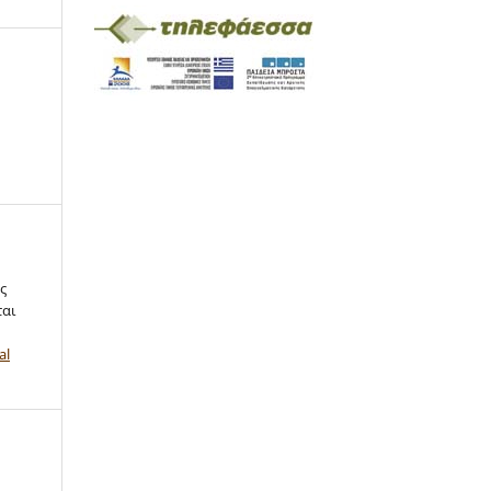
ς
ται
al