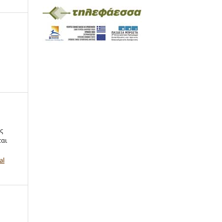
ς
ται
al