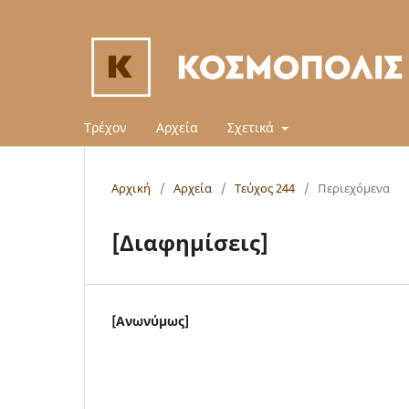
Τρέχον
Αρχεία
Σχετικά
Αρχική
/
Αρχεία
/
Τεύχος 244
/
Περιεχόμενα
[Διαφημίσεις]
[Ανωνύμως]