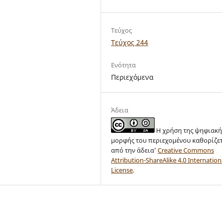
Τεύχος
Τεύχος 244
Ενότητα
Περιεχόμενα
Άδεια
Η χρήση της ψηφιακή
μορφής του περιεχομένου καθορίζε
από την άδεια’
Creative Commons
Attribution-ShareAlike 4.0 Internation
License
.