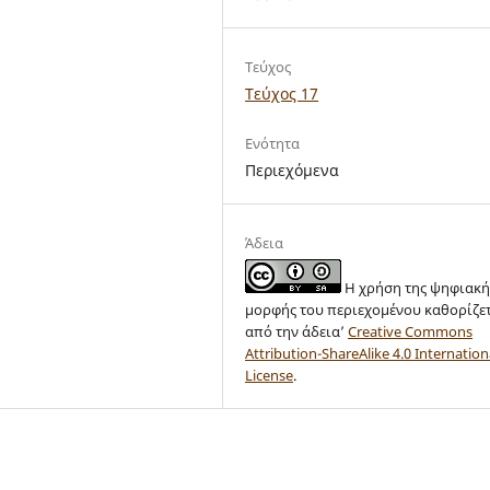
Τεύχος
Τεύχος 17
Ενότητα
Περιεχόμενα
Άδεια
Η χρήση της ψηφιακή
μορφής του περιεχομένου καθορίζε
από την άδεια’
Creative Commons
Attribution-ShareAlike 4.0 Internation
License
.