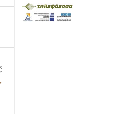
ς
ται
al