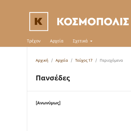
Τρέχον
Αρχεία
Σχετικά
Αρχική
/
Αρχεία
/
Τεύχος 17
/
Περιεχόμενα
Πανσέδες
[Ανωνύμως]