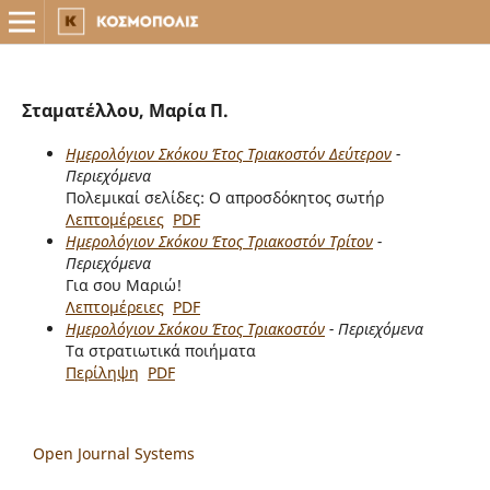
Σταματέλλου, Μαρία Π.
Ημερολόγιον Σκόκου Έτος Τριακοστόν Δεύτερον
-
Περιεχόμενα
Πολεμικαί σελίδες: Ο απροσδόκητος σωτήρ
Λεπτομέρειες
PDF
Ημερολόγιον Σκόκου Έτος Τριακοστόν Τρίτον
-
Περιεχόμενα
Για σου Μαριώ!
Λεπτομέρειες
PDF
Ημερολόγιον Σκόκου Έτος Τριακοστόν
- Περιεχόμενα
Τα στρατιωτικά ποιήματα
Περίληψη
PDF
Open Journal Systems