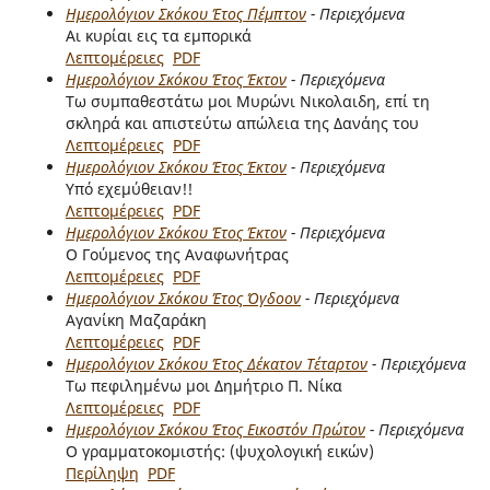
Ημερολόγιον Σκόκου Έτος Πέμπτον
- Περιεχόμενα
Αι κυρίαι εις τα εμπορικά
Λεπτομέρειες
PDF
Ημερολόγιον Σκόκου Έτος Έκτον
- Περιεχόμενα
Τω συμπαθεστάτω μοι Μυρώνι Νικολαιδη, επί τη
σκληρά και απιστεύτω απώλεια της Δανάης του
Λεπτομέρειες
PDF
Ημερολόγιον Σκόκου Έτος Έκτον
- Περιεχόμενα
Υπό εχεμύθειαν!!
Λεπτομέρειες
PDF
Ημερολόγιον Σκόκου Έτος Έκτον
- Περιεχόμενα
Ο Γούμενος της Αναφωνήτρας
Λεπτομέρειες
PDF
Ημερολόγιον Σκόκου Έτος Όγδοον
- Περιεχόμενα
Αγανίκη Μαζαράκη
Λεπτομέρειες
PDF
Ημερολόγιον Σκόκου Έτος Δέκατον Τέταρτον
- Περιεχόμενα
Τω πεφιλημένω μοι Δημήτριο Π. Νίκα
Λεπτομέρειες
PDF
Ημερολόγιον Σκόκου Έτος Εικοστόν Πρώτον
- Περιεχόμενα
Ο γραμματοκομιστής: (ψυχολογική εικών)
Περίληψη
PDF