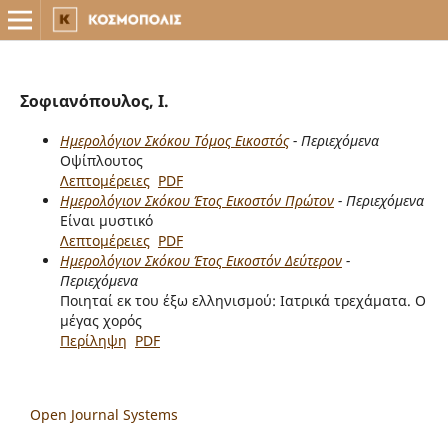
Σοφιανόπουλος, Ι.
Ημερολόγιον Σκόκου Τόμος Εικοστός
- Περιεχόμενα
Οψίπλουτος
Λεπτομέρειες
PDF
Ημερολόγιον Σκόκου Έτος Εικοστόν Πρώτον
- Περιεχόμενα
Είναι μυστικό
Λεπτομέρειες
PDF
Ημερολόγιον Σκόκου Έτος Εικοστόν Δεύτερον
-
Περιεχόμενα
Ποιηταί εκ του έξω ελληνισμού: Ιατρικά τρεχάματα. Ο
μέγας χορός
Περίληψη
PDF
Open Journal Systems