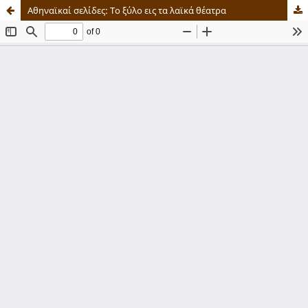
Αθηναϊκαί σελίδες: Το ξύλο εις τα λαϊκά θέατρα