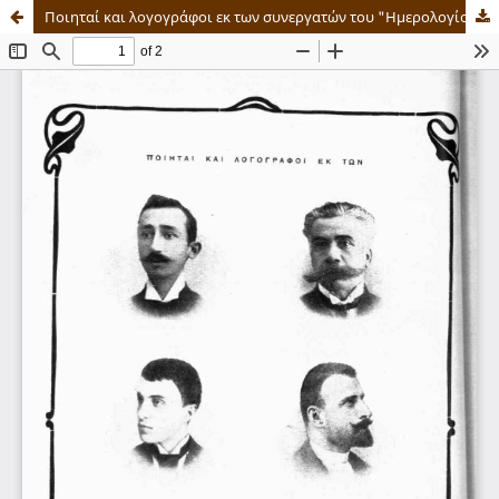
Ποιηταί και λογογράφοι εκ των συνεργατών του "Ημερολογίου" (1886-1915)