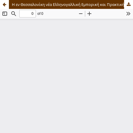
Η εν Θεσσαλονίκη νέα Ελληνογαλλική Εμπορική και Πρακτική Σχολή