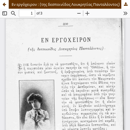
Εν εργόχειρον : (της δεσποινίδος Λουκρητίας Πανταλέοντος)