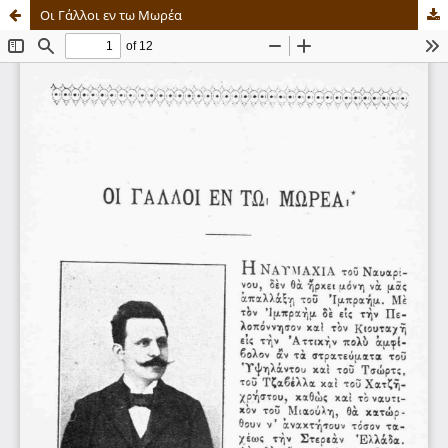
Οι Γάλλοι εν τω Μωρέα