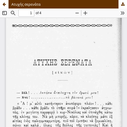
Ατυχής σερενάτα