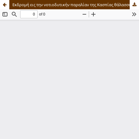
Εκδρομή εις την νοτιοδυτικήν παραλίαν της Κασπίας θάλασσας